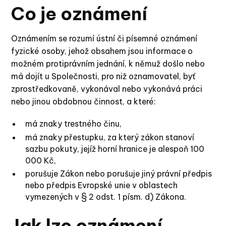
Co je oznámení
Oznámením se rozumí ústní či písemné oznámení
fyzické osoby, jehož obsahem jsou informace o
možném protiprávním jednání, k němuž došlo nebo
má dojít u Společnosti, pro niž oznamovatel, byť
zprostředkovaně, vykonával nebo vykonává práci
nebo jinou obdobnou činnost, a které:
má znaky trestného činu,
má znaky přestupku, za který zákon stanoví
sazbu pokuty, jejíž horní hranice je alespoň 100
000 Kč,
porušuje Zákon nebo porušuje jiný právní předpis
nebo předpis Evropské unie v oblastech
vymezených v § 2 odst. 1 písm. d) Zákona.
Jak lze oznámení