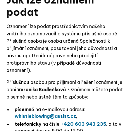
podat
Oznámení lze podat prostřednictvím našeho
vnitřního oznamovacího systému příslušné osobě.
Příslušná osoba je osoba určená Společností k
přijímání oznámení, posuzování jeho důvodnosti a
návrhu opatření k nápravě nebo předejití
protiprávního stavu (v případě důvodnosti
oznámení).
Příslušnou osobou pro přijímání a řešení oznámení je
paní
Veronika Kadlečková
. Oznámení můžete podat
písemně nebo ústně těmito způsoby:
písemně
na e-mailovou adresu:
whistleblowing@assist.cz
,
telefonicky
na čísle
+420 603 943 235
, a to v
pracovní dny od 9:00 do 14:00,