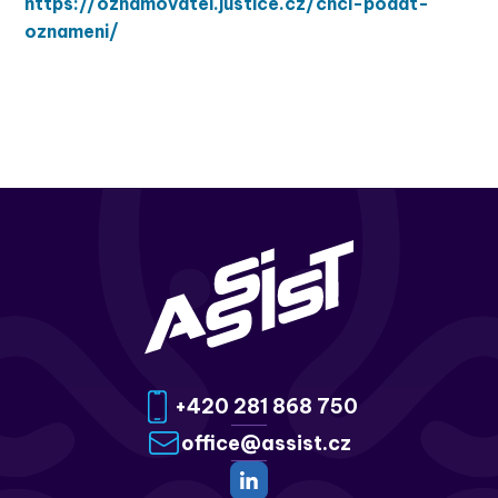
https://oznamovatel.justice.cz/chci-podat-
oznameni/
+420 281 868 750
office@assist.cz