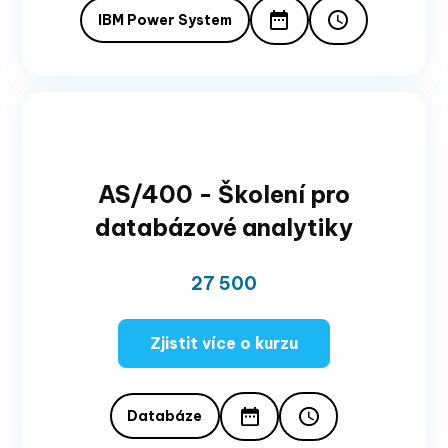
IBM Power System
AS/400 - Školení pro
databázové analytiky
27 500
Zjistit více o kurzu
Databáze