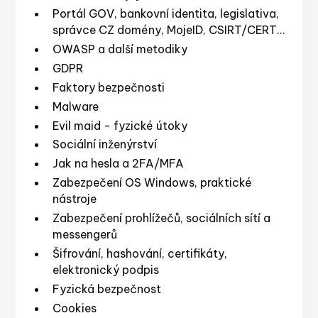
sociálních sítí nebo i marketér, novinář,
Portál GOV, bankovní identita, legislativa,
investigativec? Toto školení Vás nadchne
správce CZ domény, MojeID, CSIRT/CERT…
svým záběrem a zároveň srozumitelností!
OWASP a další metodiky
Pokud hledáte něco méně komplexního,
GDPR
zkuste naší jednodenní
kybernetickou
Faktory bezpečnosti
bezpečnost pro uživatele
. Pokud chcete
Malware
naopak jít více do hloubky a chcete mít
Evil maid - fyzické útoky
prostor na složitější dotazy a ukázky, bude pro
Sociální inženýrství
Vás ideální
kybernetická bezpečnost pro
Jak na hesla a 2FA/MFA
profesionály
. Kurzy je možné tematicky
Zabezpečení OS Windows, praktické
přizpůsobit Vašim konkrétním požadavkům,
nástroje
uspořádat je online či ve Vašich prostorách.
Zabezpečení prohlížečů, sociálních sítí a
Neváhejte se zeptat!
messengerů
Šifrování, hashování, certifikáty,
elektronický podpis
Fyzická bezpečnost
Cookies