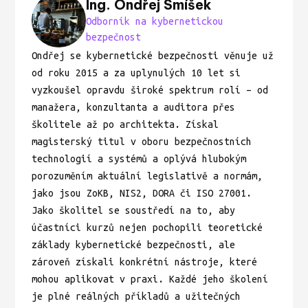
Ing. Ondřej Smíšek
Odborník na kybernetickou
bezpečnost
Ondřej se kybernetické bezpečnosti věnuje už
od roku 2015 a za uplynulých 10 let si
vyzkoušel opravdu široké spektrum rolí – od
manažera, konzultanta a auditora přes
školitele až po architekta. Získal
magisterský titul v oboru bezpečnostních
technologií a systémů a oplývá hlubokým
porozuměním aktuální legislativě a normám,
jako jsou ZoKB, NIS2, DORA či ISO 27001.
Jako školitel se soustředí na to, aby
účastníci kurzů nejen pochopili teoretické
základy kybernetické bezpečnosti, ale
zároveň získali konkrétní nástroje, které
mohou aplikovat v praxi. Každé jeho školení
je plné reálných příkladů a užitečných