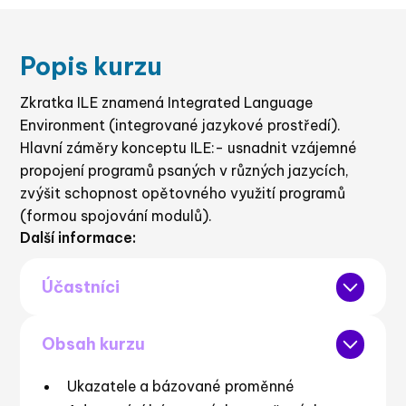
Popis kurzu
Zkratka ILE znamená Integrated Language
Environment (integrované jazykové prostředí).
Hlavní záměry konceptu ILE:- usnadnit vzájemné
propojení programů psaných v různých jazycích,
zvýšit schopnost opětovného využití programů
(formou spojování modulů).
Další informace:
Účastníci
Kurz je určen programátorům znalým jazyka
Obsah kurzu
RPG IV (přesněji ILE RPG/400), kteří potřebují
získat důkladnější znalosti o konceptu ILE.
Ukazatele a bázované proměnné