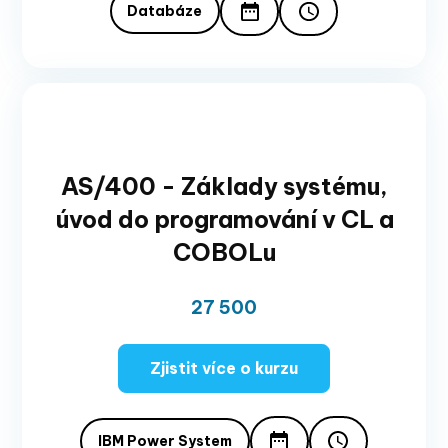
Databáze
AS/400 - Základy systému,
úvod do programování v CL a
COBOLu
27 500
Zjistit více o kurzu
IBM Power System