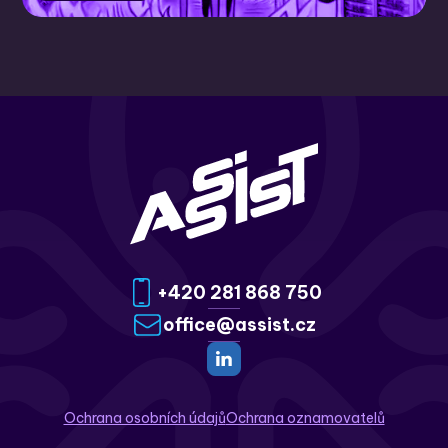
systems, DDD, CQRS)
Přehrát
+420 281 868 750
office@assist.cz
Ochrana osobních údajů
Ochrana oznamovatelů