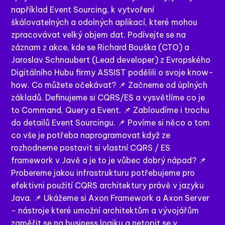
například Event Sourcing, k vytvoření
škálovatelných a odolných aplikací, které mohou
zpracovávat velký objem dat. Podívejte se na
záznam z akce, kde se Richard Bouška (CTO) a
Jaroslav Schnaubert (Lead developer) z Evropského
Digitálního Hubu firmy ASSIST podělili o svoje know-
how. Co můžete očekávat? 📌 Začneme od úplných
základů. Definujeme si CQRS/ES a vysvětlíme co je
to Command, Query a Event. 📌 Zabloudíme i trochu
do detailů Event Sourcingu. 📌 Povíme si něco o tom
co vše je potřeba naprogramovat když ze
rozhodneme postavit si vlastní CQRS / ES
framework v Javě a je to je vůbec dobrý nápad? 📌
Probereme jakou infrastrukturu potřebujeme pro
efektivni použití CQRS architektury právě v jazyku
Java. 📌 Ukážeme si Axon Framework a Axon Server
- nástroje které umožní architektům a vývojářům
zaměřit se na business logiku a netopit se v