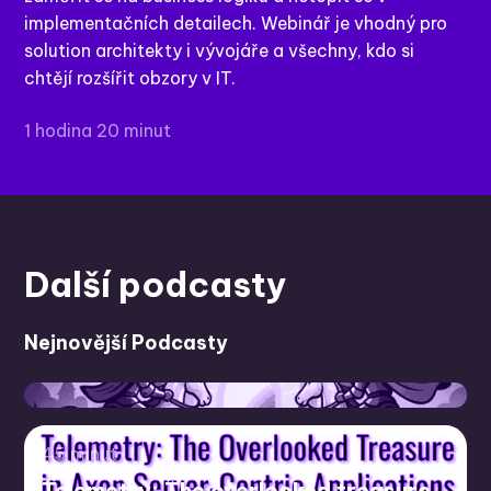
implementačních detailech. Webinář je vhodný pro
solution architekty i vývojáře a všechny, kdo si
chtějí rozšířit obzory v IT.
1 hodina 20 minut
Další podcasty
Nejnovější Podcasty
42:14
45 minut
Axoniq Conference
Telemetry: The overlooked treasure