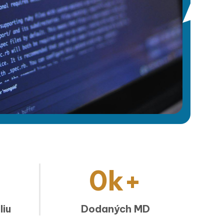
0
k+
liu
Dodaných MD