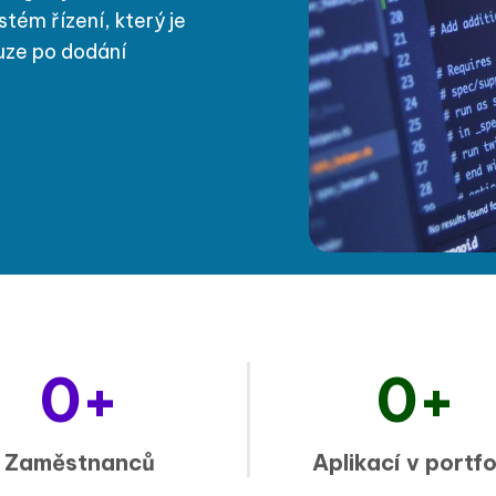
tém řízení, který je
uze po dodání
0
+
0
+
Zaměstnanců
Aplikací v portfo