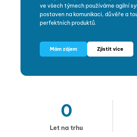
ve všech týmech používáme agilní sys
postaven na komunikaci, důvěře a to
perfektních produktů.
Mám zájem
Zjistit více
0
Let na trhu