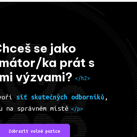
hceš se jako
mátor/ka prát s
mi výzvami?
</h2>
tvoří
síť skutečných odborníků
,
u na správném místě
</p>
Zobrazit volné pozice