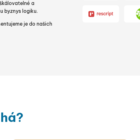
 škálovatelné a
 byznys logiku.
mentujeme je do našich
áhá?