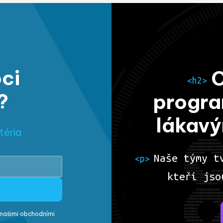
ci
C
<h2>
?
progra
lákavý
téria
Naše týmy 
<p>
kteří jso
s našimi obchodními