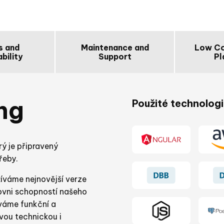
s and
Maintenance and
Low Co
bility
Support
Pl
ng
Použité technolog
ý je připravený
řeby.
íváme nejnovější verze
ovni schopností našeho
váme funkční a
vou technickou i