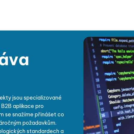
a služby
Školení
Reference
O nás
ASSIST life
práva
kty jsou specializované
í B2B aplikace pro
ům se snažíme přinášet co
h náročným požadavkům.
ologických standardech a