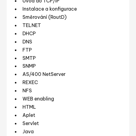
Úvod do TCP/IP
Instalace a konfigurace
Směrování (RoutD)
TELNET
DHCP
DNS
FTP
SMTP
SNMP
AS/400 NetServer
REXEC
NFS
WEB enabling
HTML
Aplet
Servlet
Java