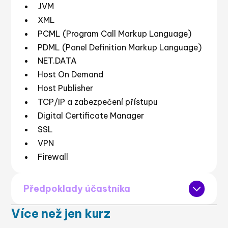
JVM
XML
PCML (Program Call Markup Language)
PDML (Panel Definition Markup Language)
NET.DATA
Host On Demand
Host Publisher
TCP/IP a zabezpečení přístupu
Digital Certificate Manager
SSL
VPN
Firewall
Předpoklady účastníka
Více než jen kurz
Znalost systému AS/400