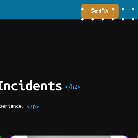
Send CV
Incidents
</h2>
perience.
</p>