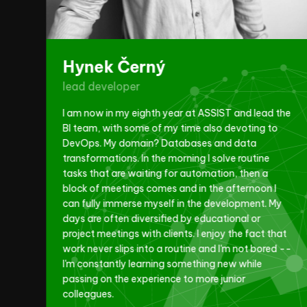
DevOps and Observability
Hynek Černý
lead developer
et
I am now in my eighth year at ASSIST and lead the
BI team, with some of my time also devoting to
DevOps. My domain? Databases and data
transformations. In the morning I solve routine
tasks that are waiting for automation, then a
block of meetings comes and in the afternoon I
can fully immerse myself in the development. My
days are often diversified by educational or
project meetings with clients. I enjoy the fact that
work never slips into a routine and I'm not bored --
I'm constantly learning something new while
passing on the experience to more junior
colleagues.