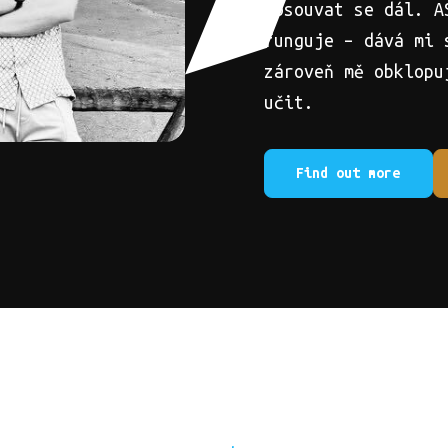
posouvat se dál. A
funguje – dává mi 
zároveň mě obklopu
učit.
Find out more