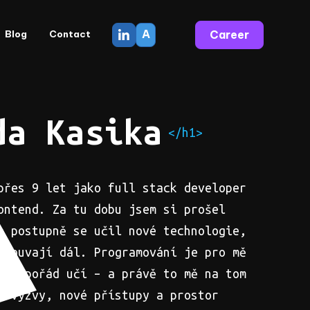
A
Career
Blog
Contact
da Kasika
</h1>
přes 9 let jako full stack developer
ontend. Za tu dobu jsem si prošel
a postupně se učil nové technologie,
osouvají dál. Programování je pro mě
věk pořád učí – a právě to mě na tom
é výzvy, nové přístupy a prostor