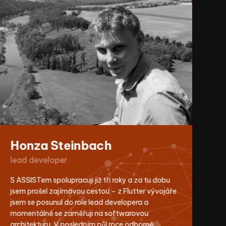
Mobile Application Dev
Dev
Honza Steinbach
M
lead developer
d
S ASSISTem spolupracuji již tři roky a za tu dobu
V 
jsem prošel zajímavou cestou – z Flutter vývojáře
př
jsem se posunul do role lead developera a
pl
momentálně se zaměřuji na softwarovou
ka
architekturu. V posledním půl roce odborně
in