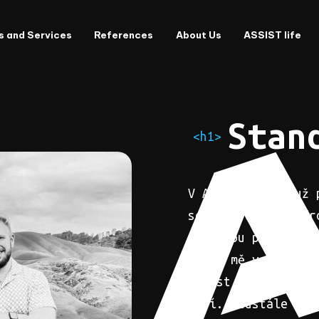
s and Services
References
About Us
ASSIST life
Stan
<h1>
V ASSISTu jsem už 
se zaměřením na fr
spoustou projektů 
které mě v práci p
oblast, kde se člo
baví. Neustále nov