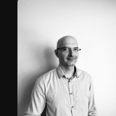
o
,
ou