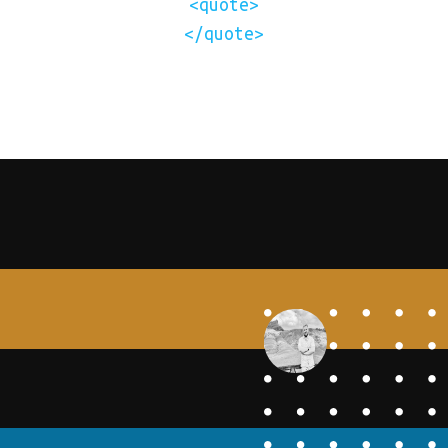
<quote>
</quote>