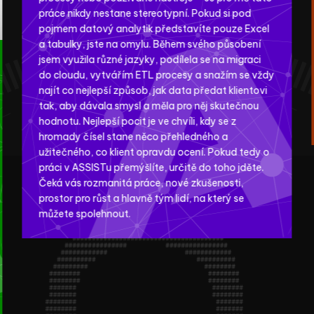
práce nikdy nestane stereotypní. Pokud si pod
pojmem datový analytik představíte pouze Excel
a tabulky, jste na omylu. Během svého působení
jsem využila různé jazyky, podílela se na migraci
do cloudu, vytvářím ETL procesy a snažím se vždy
najít co nejlepší způsob, jak data předat klientovi
tak, aby dávala smysl a měla pro něj skutečnou
hodnotu. Nejlepší pocit je ve chvíli, kdy se z
hromady čísel stane něco přehledného a
užitečného, co klient opravdu ocení. Pokud tedy o
práci v ASSISTu přemýšlíte, určitě do toho jděte.
Čeká vás rozmanitá práce, nové zkušenosti,
prostor pro růst a hlavně tým lidí, na který se
můžete spolehnout.