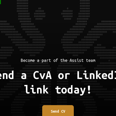
Become a part of the Assist team
end a CvA or Linked
link today!
Send CV